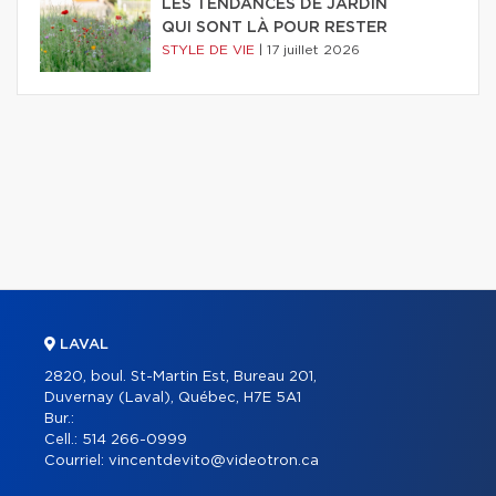
LES TENDANCES DE JARDIN
QUI SONT LÀ POUR RESTER
STYLE DE VIE
|
17 juillet 2026
LAVAL
2820, boul. St-Martin Est, Bureau 201,
Duvernay (Laval), Québec, H7E 5A1
Bur.:
Cell.:
514 266-0999
Courriel:
vincentdevito@videotron.ca